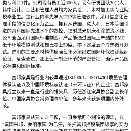
类专利211件。公司现有员工近300人，现有研发团队30余人，
其中设计、工艺和管理人员均为家具设计、木材加工等专业院
校毕业生。是行业内率先导入ERP等管理软件，采用信息化管
理手段的信息化示范企业；拥有从德国、意大利、日本等国引
进的具有国际先进水平的数控、镭射激光机床和涂装流水线；
公司全面采用国际标准制造。产品能通过国际上严酷的EMC
绝干环境模拟测试和摄氏零上50度、零下20度五个冷热循环测
试。选用的主要原材料供应商每年必须经过国际环保检测组织
论证、复查通过，加上每一制造环节的严密管控，确保产品国
家标准和国际标准。
富邦家具是行业内较早通过ISO9001、ISO14001质量管理
体系认证以及中国环境标志认证（十环认证）的企业；富邦家
具成立以来一直是行业的排头兵，历任浙江家具协会副会长单
位、中国家具协会常务理事单位，多年来荣获多项国内外殊
荣。
富邦家具从建立之日起，一直秉承匠心制造的理念，以
“富国兴邦，美丽家园”为己任，依托富邦控股集团雄厚的实力