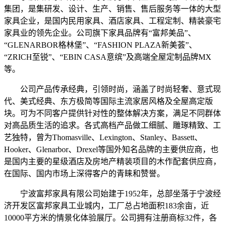
集团，是集研发、设计、生产、销售、售后服务等一体的大型
家具企业，是国内民用家具、酒店家具、工程定制、精装豪宅
家具业的领先企业。公司旗下家具品牌有“富邦美品”、
“GLENARBOR格林堡”、“FASHION PLAZA新美荟”、
“ZRICH至锐”、“EBIN CASA意缤”及高端全屋定制品牌MX
等。
公司产品传承经典，引领时尚，涵盖了时尚轻奢、意式现
代、美式经典、东方极简等国际主流家居风格及全屋高定版
块。可为不同客户提供针对性的整体解决方案，满足不同群体
对高品质生活的追求。各式高档产品做工细腻、雕琢精致、工
艺独特，曾为Thomasville、Lexington、Stanley、Bassett、
Hooker、Glenarbor、Drexel等国外知名品牌的主要供应商，也
是国内主要的星级酒店及房地产精装项目的木作配套供应商，
在国际、国内市场上深得客户的青睐和赞誉。
宁波富邦家具有限公司始建于1952年，总部坐落于宁波经
济开发区富邦家具工业城内，工厂总占地面积183余亩，近
10000平方米的情景化体验展厅。公司拥有注册商标32件，各