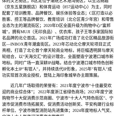
体的文艺街区；B区定位于潮玩艺术港湾街区，以生活商超
（京东五星旗舰店）和体育运动（857运动中心）为主，同时
配套了培训教育、品牌餐饮、娱乐体验等业态；C区打造以必
胜客、捞王等品牌餐饮、教育培训（北仑区青少年宫）和零售
业态为主的潮流街区；2020年D区全面升级为购物中心“富邦
城”，拥有MUJI（无印良品）、优衣库、孩子王等多家国际知
名品牌的北仑首店。2021年广场成功打造了北仑区精品旅游街
区—INBOX青年潮盒街区。2023年芯动北仑摩天轮项目正式
亮相，打造了北仑首个摩天轮商业地标，将巨幅透明屏与摩天
轮结合，以“天海交汇”的设计理念，全面塑造宁波港口城市新
地标。同时广场一直深耕IP战略，结合宁波港口城市特色创新
孵化本土IP"有钳人"，并持续迭代IP形象，2025年"有钳人"成
功实现首次商业授权，登陆上海印象城举办主题策展。
近几年广场取得的荣誉有：2021年度宁波市“十佳最受欢
迎的商业综合体”； 2022年度浙江省绿色商场；2023年度宁波
购物节十大促消费示范商圈、宁波市“十大人气特色街区”、宁
波市促消费市场拓展奖、促消费活动创新奖、平安构建行业标
杆单位、宁波市微型消防站先进集体；2024年度地标人气奖、