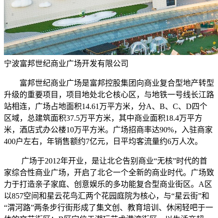
宁波富邦世纪商业广场开发有限公司
富邦世纪商业广场是富邦控股集团向商业复合型地产转型
升级的重要项目，项目地处北仑核心区，与地铁一号线长江路
站相连，广场占地面积14.61万平方米，分A、B、C、D四个
区域，总建筑面积37.5万平方米，其中商业面积18.4万平方
米，酒店式办公楼10万平方米。广场招商率达90%，入驻商家
400户左右，年销售额约7亿元，日平均客流量约6万人次。
广场于2012年开业，是让北仑告别商业“无核”时代的首
家综合性商业广场，开启了北仑一个全新的商业时代。广场致
力于打造亲子家庭、创意娱乐的多功能复合型商业街区。A区
以857空间和星云花鸟汇两个花园庭院为核心，与“星云街”和
“渭河路”两条步行街形成了集文创、教育培训、休闲轻吧于一